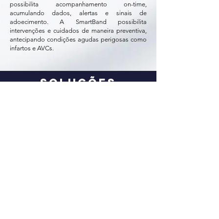
possibilita acompanhamento on-time,
acumulando dados, alertas e sinais de
adoecimento. A SmartBand possibilita
intervenções e cuidados de maneira preventiva,
antecipando condições agudas perigosas como
infartos e AVCs.
Soluções
Essas análises são geradas em tempo real, sendo
possível ter uma rápida resposta da equipe médica
em intercorrências, portanto um melhor
acompanhamento, relacionamento e interação
mais efetiva com os pacientes intra e extra
hospitalar.